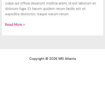
culpa qui officia deserunt mollitia animi, id est laborum et
dolorum fuga. Et harum quidem rerum facilis est et
expedita distinctio. Itaque earum rerum
Four
Read More »
Seasons
Resort
Copyright © 2026 WEI Atlanta
First Name
Last Name