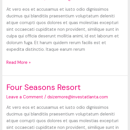
At vero eos et accusamus et iusto odio dignissimos
ducimus qui blanditiis praesentium voluptatum deleniti
atque corrupti quos dolores et quas molestias excepturi
sint occaecati cupiditate non provident, similique sunt in
culpa qui officia deserunt mollitia animi, id est laborum et
dolorum fuga. Et harum quidem rerum facilis est et
expedita distinctio. Itaque earum rerum
Sultan’s
Read More »
Tent
and
Cafe
Four Seasons Resort
Leave a Comment
/
dsizemore@investatlanta.com
At vero eos et accusamus et iusto odio dignissimos
ducimus qui blanditiis praesentium voluptatum deleniti
atque corrupti quos dolores et quas molestias excepturi
sint occaecati cupiditate non provident, similique sunt in