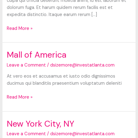
culpa qui officia deserunt mollitia animi, id est laborum et
dolorum fuga. Et harum quidem rerum facilis est et
expedita distinctio. Itaque earum rerum […]
Tsukishima
Read More »
Monja
Street
Mall of America
Leave a Comment
/
dsizemore@investatlanta.com
At vero eos et accusamus et iusto odio dignissimos
ducimus qui blanditiis praesentium voluptatum deleniti
Mall
Read More »
of
America
New York City, NY
Leave a Comment
/
dsizemore@investatlanta.com