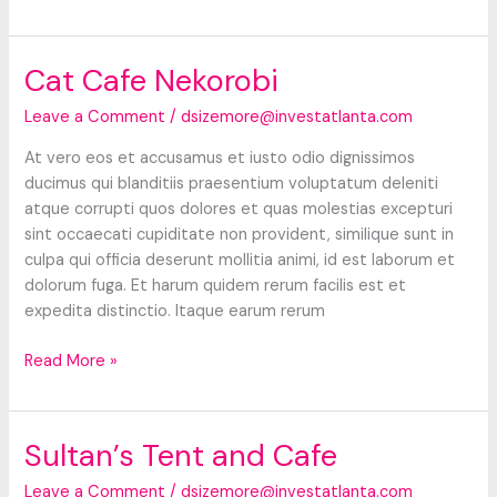
Mill
House
Cat Cafe Nekorobi
Leave a Comment
/
dsizemore@investatlanta.com
At vero eos et accusamus et iusto odio dignissimos
ducimus qui blanditiis praesentium voluptatum deleniti
atque corrupti quos dolores et quas molestias excepturi
sint occaecati cupiditate non provident, similique sunt in
culpa qui officia deserunt mollitia animi, id est laborum et
dolorum fuga. Et harum quidem rerum facilis est et
expedita distinctio. Itaque earum rerum
Cat
Read More »
Cafe
Nekorobi
Sultan’s Tent and Cafe
Leave a Comment
/
dsizemore@investatlanta.com